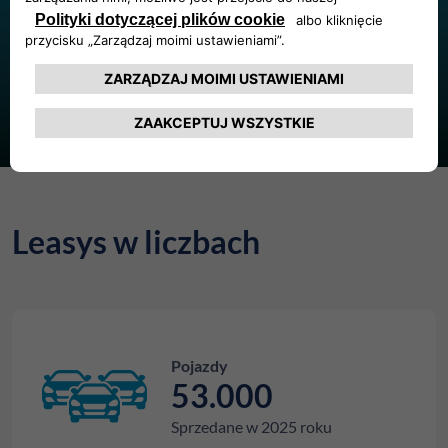
Dzięki obecności na dziewięciu rynkach europejskich
elastycznie i profesjonalnie odpowiadamy na potrzeby
naszych klientów.
Leasys w liczbach
Pojazdy
53.000
Sprzedane w 2025 roku