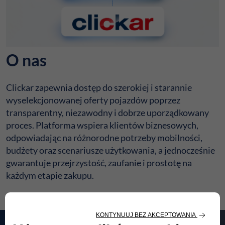
O nas
Clickar zapewnia dostęp do szerokiej i starannie
wyselekcjonowanej oferty pojazdów poprzez
transparentny, niezawodny i dobrze uporządkowany
proces. Platforma wspiera klientów biznesowych,
odpowiadając na różnorodne potrzeby mobilności,
budżety oraz scenariusze użytkowania, a jednocześnie
gwarantuje przejrzystość, zaufanie i prostotę na
każdym etapie zakupu.