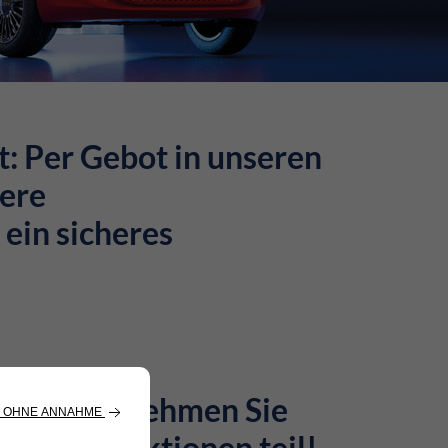
t: Per Gebot in unseren
sere
 ein sicheres
 Händler? Nehmen Sie
unseren Auktionen teil!