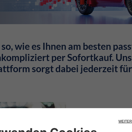
 so, wie es Ihnen am besten pass
kompliziert per Sofortkauf. Un
ttform sorgt dabei jederzeit für
Sie sind
jetzt an 