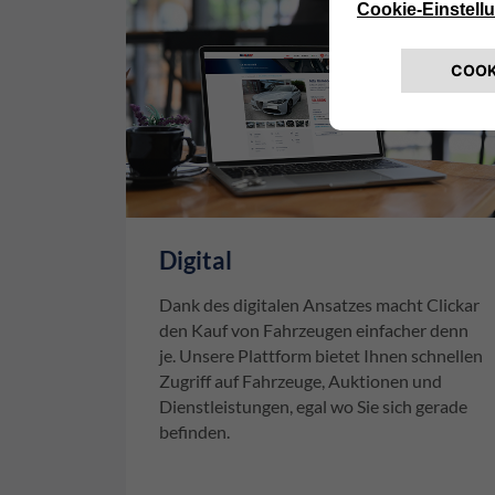
Digital
Dank des digitalen Ansatzes macht Clickar
den Kauf von Fahrzeugen einfacher denn
je. Unsere Plattform bietet Ihnen schnellen
Zugriff auf Fahrzeuge, Auktionen und
Dienstleistungen, egal wo Sie sich gerade
befinden.