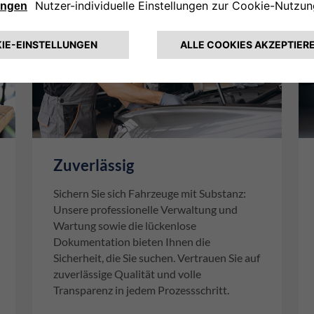
Zuverlässig
Sichern Sie sich Fahrzeuge mit Substanz:
Unsere professionelle Verwaltung und
Wartung sowie die lückenlose
Dokumentation bieten Ihnen die
Sicherheit, die Sie suchen. Vertrauen Sie auf
zuverlässige Qualität und volle
Transparenz in jedem Prozessschritt.