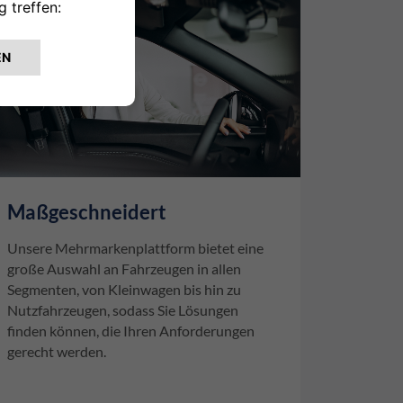
Maßgeschneidert
Unsere Mehrmarkenplattform bietet eine
große Auswahl an Fahrzeugen in allen
Segmenten, von Kleinwagen bis hin zu
Nutzfahrzeugen, sodass Sie Lösungen
finden können, die Ihren Anforderungen
gerecht werden.