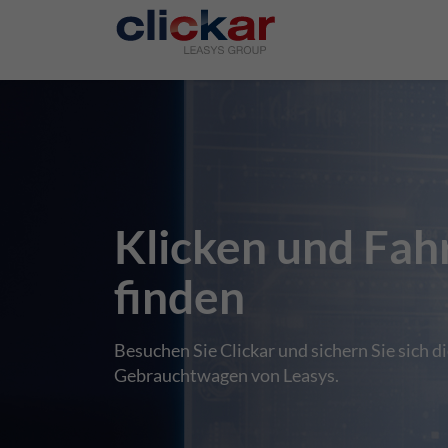
Salta al contenuto principale
Klicken und Fah
finden
Besuchen Sie Clickar und sichern Sie sich d
Gebrauchtwagen von Leasys.