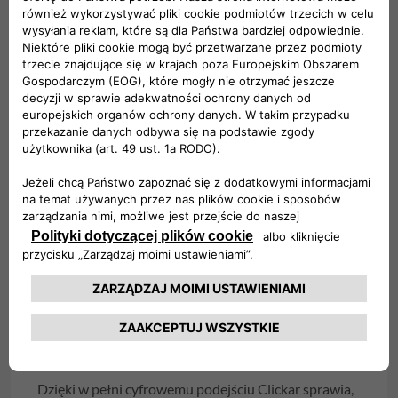
Clickar oferuje szeroką gamę używanych pojazdów
firmowych.
Digital
Dzięki w pełni cyfrowemu podejściu Clickar sprawia,