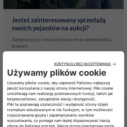
Jesteś zainteresowany sprzedażą
swoich pojazdów na aukcji?
Zarejestruj się i zostań licytatorem w zaledwie kilku
krokach.
ZOSTAŃ PARTNEREM
Łatwiej, szybciej, bezpieczniej