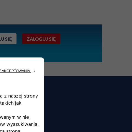
J SIĘ
ZALOGUJ SIĘ
tępnymi pojazdami i