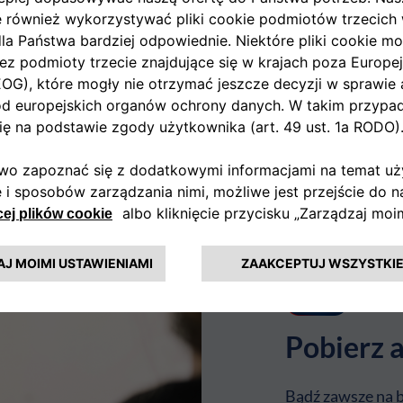
assic Auction
el aukcyjny dla firm, oparty na jasnych zasadach licytacji i dostę
Pobierz a
Bądź zawsze na b