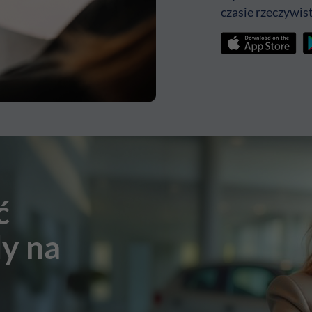
czasie rzeczywist
ć
y na