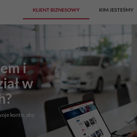
KLIENT BIZNESOWY
KIM JESTEŚMY
em i
ział w
h?
swoje konto, aby