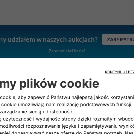
ny udziałem w naszych aukcjach?
ZAREJESTRU
Zapomniałeś hasła?
ektywny. Zarejestruj się na platformie, zapoznaj się z dos