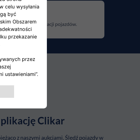
pie do pełnej dokumentacji pojazdów.
plikację Clikar
ieżąco z naszymi aukcjami. Śledź pojazdy w