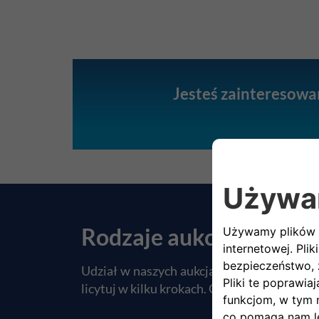
Jesteś zainteresowa
Rodzaje aukcji
Udział w naszych aukcjach jest prosty i ef
licytuj w kilku krokach. Odkryj nasze oferty.