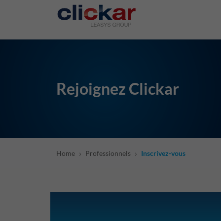
Salta al contenuto principale
Rejoignez Clickar
›
›
Home
Professionnels
Inscrivez-vous