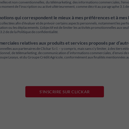
elles et non conventionnelles, du télémarketing, des informations commerciales, l'envoi
u moment de l'inscription ou activé ultérieurement, comme décrit au paragraphe 3.1 de l
motions qui correspondent le mieux à mes préférences et à mes
llectées afin d’évaluer et de prévoir certains aspects personnels, notamment les perf
sation ou les déplacements. L’objectif est de limiter les activités promotionnelles aux s
.2 de de la Politique de confidentialité.
erciales relatives aux produits et services proposés par d’aut
es aux partenaires de Clickar S.r.l. – y compris, mais sans s’y limiter, à des tiers et
ntionnel, de télémarketing, de communication d’informations commerciales, d’envoi de m
Groupe Leasys, et du Groupe Crédit Agricole, conformément aux finalités mentionnées au 
S'INSCRIRE SUR CLICKAR