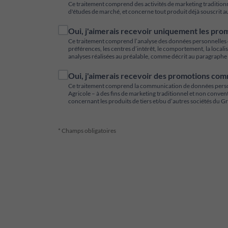
Ce traitement comprend des activités de marketing traditionn
d'études de marché, et concerne tout produit déjà souscrit a
Oui, j'aimerais recevoir uniquement les pro
Ce traitement comprend l’analyse des données personnelles co
préférences, les centres d’intérêt, le comportement, la locali
analyses réalisées au préalable, comme décrit au paragraphe 3
Oui, j'aimerais recevoir des promotions comm
Ce traitement comprend la communication de données personnell
Agricole – à des fins de marketing traditionnel et non conve
concernant les produits de tiers et/ou d’autres sociétés du 
* Champs obligatoires