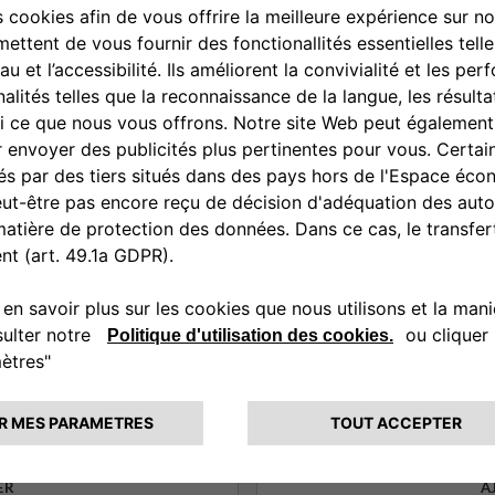
Document complémentaire (2)
*
Informations ou instructions
ER
A