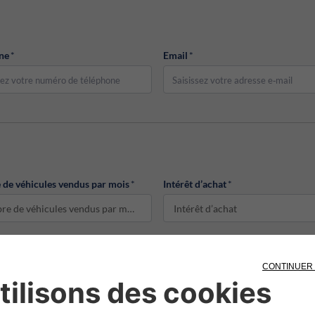
ne
*
Email
*
de véhicules vendus par mois
*
Intérêt d’achat
*
Nombre de véhicules vendus par mois
Intérêt d’achat
Code fiscal
*