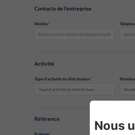
Contacts de l’entreprise
Mobile
*
Télépho
Activité
Type d’activité du distributeur
*
Nombre 
Type d’activité du distributeur
Référence
Prénom
*
Nom
*