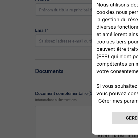
Email
*
Documents
Document complémentaire (1)
*
Informations ou instructions
AJOUTER UN FICHI