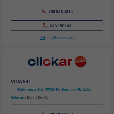
338 858 4314
0431 50141
info@vida-auto.it
VIDA SRL
Viale Isonzo, 102, 30026 Portogruaro VE, Italia
Referente
Danilo Del Col
348/2843653