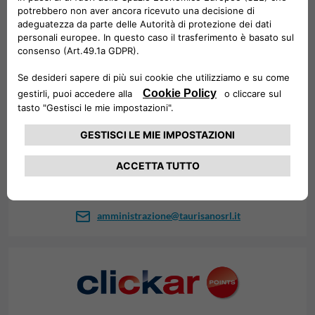
TAURISANO SRL - LA CITTA'
DELL'AUTOMOBILE
Via del Perugino, 127, 00054 Fiumicino RM, Italia
Referente
Daniela Baglione
3477515691
06 52726205
amministrazione@taurisanosrl.it