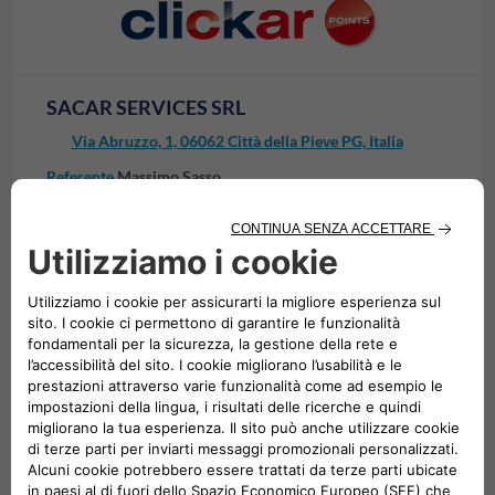
SACAR SERVICES SRL
Via Abruzzo, 1, 06062 Città della Pieve PG, Italia
Referente
Massimo Sasso
339 3445572
0578 228130
massimo.sasso@automobilisacar.com